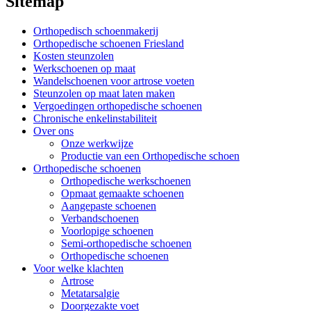
Sitemap
Orthopedisch schoenmakerij
Orthopedische schoenen Friesland
Kosten steunzolen
Werkschoenen op maat
Wandelschoenen voor artrose voeten
Steunzolen op maat laten maken
Vergoedingen orthopedische schoenen
Chronische enkelinstabiliteit
Over ons
Onze werkwijze
Productie van een Orthopedische schoen
Orthopedische schoenen
Orthopedische werkschoenen
Opmaat gemaakte schoenen
Aangepaste schoenen
Verbandschoenen
Voorlopige schoenen
Semi-orthopedische schoenen
Orthopedische schoenen
Voor welke klachten
Artrose
Metatarsalgie
Doorgezakte voet