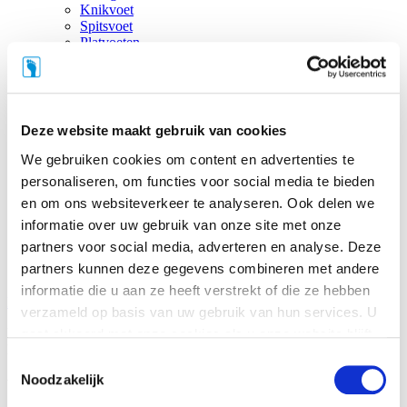
Knikvoet
Spitsvoet
Platvoeten
Holvoet
Hielspoor
Hallux Valgus
Diabetische voet
Charcot-voet
Deze website maakt gebruik van cookies
Klompvoet
Reumatische voeten
We gebruiken cookies om content en advertenties te
Referenties
personaliseren, om functies voor social media te bieden
Contact
en om ons websiteverkeer te analyseren. Ook delen we
Afspraak maken
Klacht, opmerking of tips?
informatie over uw gebruik van onze site met onze
Klanttevredenheidsonderzoek
partners voor social media, adverteren en analyse. Deze
Disclaimer
partners kunnen deze gegevens combineren met andere
Privacy & Cookies
informatie die u aan ze heeft verstrekt of die ze hebben
Home
Sitemap
verzameld op basis van uw gebruik van hun services. U
Door veel verzekeringen worden onze schoenen (deels) vergoed.
gaat akkoord met onze cookies als u onze website blijft
Bekijk via vergoedingen of (en hoeveel) jouw verzekering vergoedt.
gebruiken.
Toestemmingsselectie
Noodzakelijk
Volg ons: