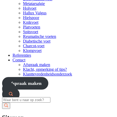
Metatarsalgie
Holvoet
Hallux Valgus
Hielspoor
Knikvoet
Platvoeten
Spitsvoet
Reumatische voeten
Diabetische voet
Charcot-voet
Klompvoet
Referenties
Contact
Afspraak maken
Klacht, opmerking of tips?
Klanttevredenheidsonderzoek
afspraak maken