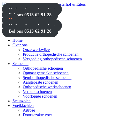
Online
afspraak maken
Bel ons
0513 62 91 28
Online
afspraak maken
Bel ons
0513 62 91 28
Home
Over ons
Onze werkwijze
Productie orthopedische schoenen
Vergoeding orthopedische schoenen
Schoenen
Orthopedische schoenen
Opmaat gemaakte schoenen
Semi-orthopedische schoenen
Aangepaste schoenen
Orthopedische werkschoenen
Verbandschoenen
Voorlopige schoenen
Steunzolen
Voetklachten
Artrose
Doorgezakte voet