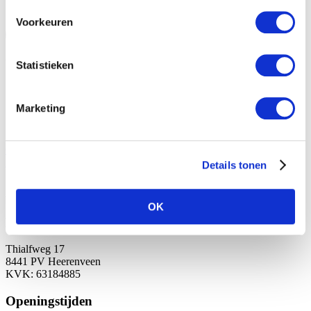
Voorkeuren
Vergoedingen
Volg ons:
Statistieken
Marketing
Contactgegevens
0513 62 91 28
info@oswe.nl
Details tonen
Aanmeetlocaties
OK
Heerenveen
Thialfweg 17
8441 PV Heerenveen
KVK: 63184885
Openingstijden