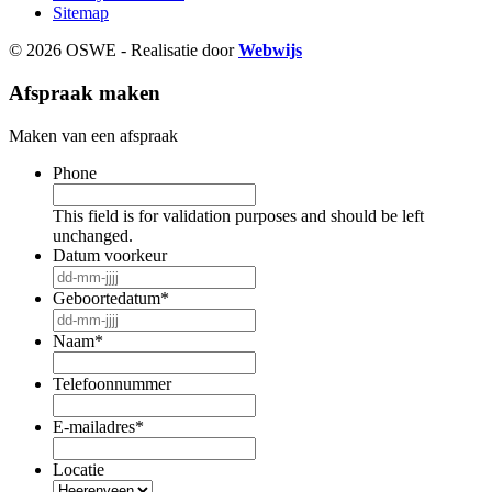
Sitemap
© 2026 OSWE - Realisatie door
Webwijs
Afspraak maken
Maken van een afspraak
Phone
This field is for validation purposes and should be left
unchanged.
Datum voorkeur
DD-
MM-
Geboortedatum
*
JJJJ
DD-
MM-
Naam
*
JJJJ
Telefoonnummer
E-mailadres
*
Locatie